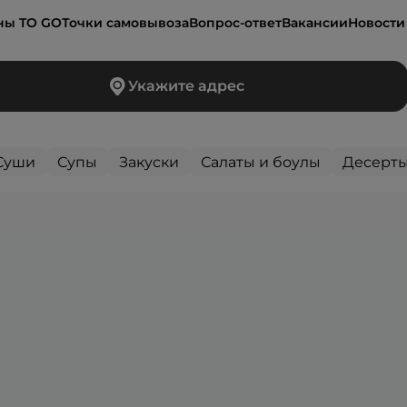
ны TO GO
Точки самовывоза
Вопрос-ответ
Вакансии
Новости
Укажите адрес
Суши
Супы
Закуски
Салаты и боулы
Десерт