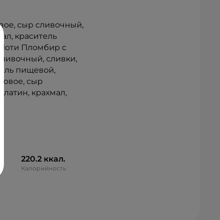
ое, сыр сливочный, 
ал, краситель 
 Моти Пломбир с 
ливочный, сливки, 
ель пищевой, 
овое, сыр 
латин, крахмал, 
220.2 ккал.
Калорийность