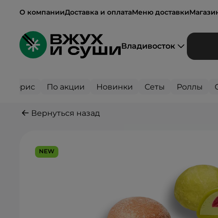
О компании
Доставка и оплата
Меню доставки
Магази
Владивосток
Сторис
По акции
Новинки
Сеты
Роллы
Вернуться назад
NEW