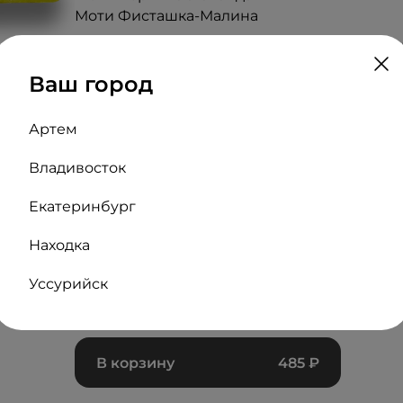
Моти Фисташка-Малина
Состав:Моти Фисташка-Малина (тесто рисов
сливки, сахар, пюре малина, желатин, крахм
Ваш город
пищевой, малина с\м, фисташковая паста),
шоколадной крошкой (тесто рисовое, сыр с
ванильный сахар, желатин, крахмал, красит
Артем
шоколад), Моти Черника-Лаванда (тесто рис
Владивосток
сливочный, сливки, сахар, пюре черника, же
краситель пищевой, лаванда сушеная).

Екатеринбург
Масса нетто: 3шт/50/50/50 г

Хранить при температуре 4±2°C
Находка
В 100 граммах
Уссурийск
12.79 г.
3.75 г.
22.52 г.
Жиры
Белки
Углеводы
В корзину
485
₽