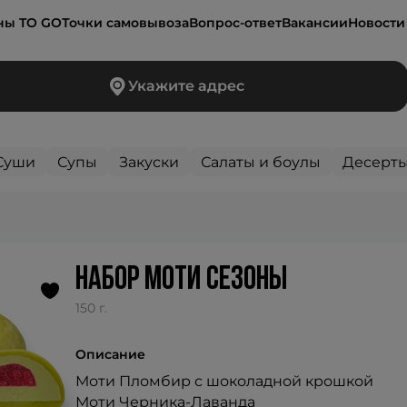
ны TO GO
Точки самовывоза
Вопрос-ответ
Вакансии
Новости
Укажите адрес
Суши
Супы
Закуски
Салаты и боулы
Десерт
набор моти сезоны
150 г.
Описание
Моти Пломбир с шоколадной крошкой

Моти Черника-Лаванда
