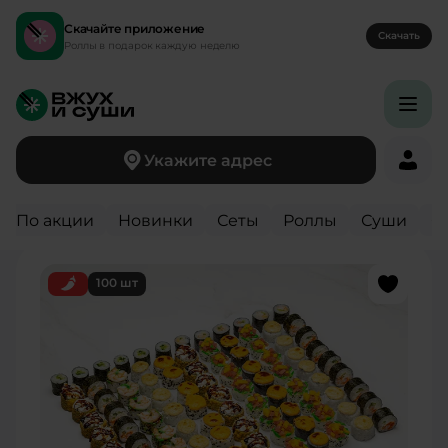
Скачайте приложение
Скачать
Роллы в подарок каждую неделю
Укажите адрес
Вернуться назад
По акции
Новинки
Сеты
Роллы
Суши
С
100 шт