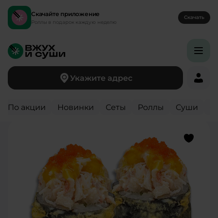
Скачайте приложение
Скачать
Роллы в подарок каждую неделю
Укажите адрес
Вернуться назад
По акции
Новинки
Сеты
Роллы
Суши
С