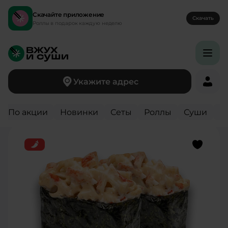
Скачайте приложение
Скачать
Роллы в подарок каждую неделю
Укажите адрес
Вернуться назад
По акции
Новинки
Сеты
Роллы
Суши
С