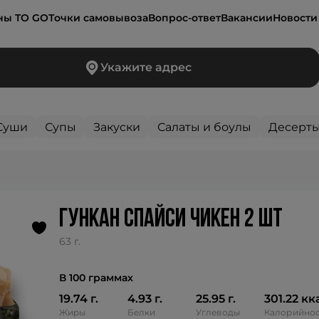
ны TO GO
Точки самовывоза
Вопрос-ответ
Вакансии
Новости
Укажите адрес
Суши
Супы
Закуски
Салаты и боулы
Десерт
гункан спайси чикен 2 шт
63 г.
В 100 граммах
19.74 г.
4.93 г.
25.95 г.
301.22 кк
Жиры
Белки
Углеводы
Калорийнос