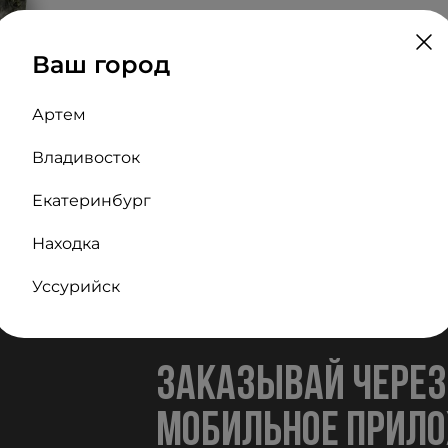
В корзину
230
₽
Ваш город
Артем
Владивосток
Екатеринбург
Находка
Уссурийск
заказывай через
мобильное прил